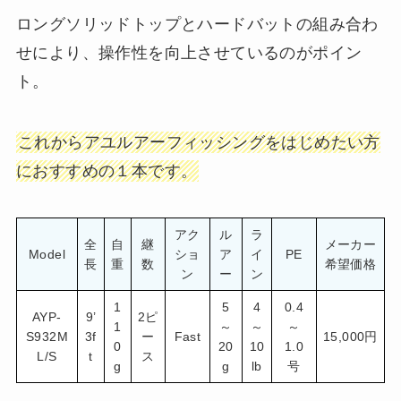
ロングソリッドトップとハードバットの組み合わ
せにより、操作性を向上させているのがポイン
ト。
これからアユルアーフィッシングをはじめたい方
におすすめの１本です。
アク
ル
ラ
全
自
継
メーカー
Model
ショ
ア
イ
PE
長
重
数
希望価格
ン
ー
ン
1
5
4
0.4
AYP-
9’
2ピ
1
～
～
～
S932M
3f
ー
Fast
15,000円
0
20
10
1.0
L/S
t
ス
g
g
lb
号