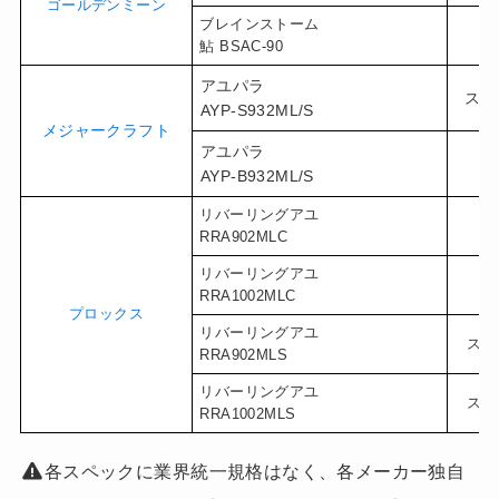
ゴールデンミーン
ブレインストーム
ベ
鮎 BSAC-90
アユパラ
スピ
AYP-S932ML/S
メジャークラフト
アユパラ
ベ
AYP-B932ML/S
リバーリングアユ
ベ
RRA902MLC
リバーリングアユ
ベ
RRA1002MLC
プロックス
リバーリングアユ
スピ
RRA902MLS
リバーリングアユ
スピ
RRA1002MLS
各スペックに業界統一規格はなく、各メーカー独自