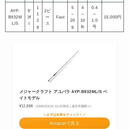
1
5
4
0.4
AYP-
9’
2ピ
1
～
～
～
B932M
3f
ー
Fast
15,000円
2
20
10
1.0
L/S
t
ス
g
g
lb
号
メジャークラフト アユパラ AYP-B932ML/S ベ
イトモデル
¥12,988
（2026/02/14 12:41時点 | 楽天市場調べ）
＼まずは在庫をチェック！／
Amazonで見る