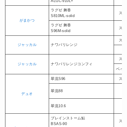
ALGC-910L+
ラグゼ 舞香
スピ
S810ML-solid
がまかつ
ラグゼ 舞香
スピ
S96M-solid
スピ
ジャッカル
ナワバリレンジ
ベ
スピ
ジャッカル
ナワバリレンジコンフィ
ベイ
翠流S96
スピ
翠流88
ベ
デュオ
翠流10.6
ベ
ブレインストーム鮎
スピ
BSAS-90