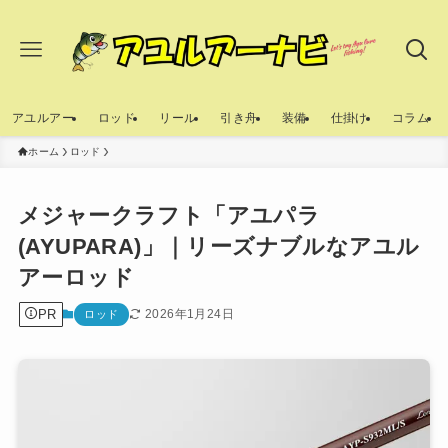
アユルアー
ロッド
リール
引き舟
装備
仕掛け
コラム
ホーム
ロッド
メジャークラフト「アユパラ
(AYUPARA)」｜リーズナブルなアユル
アーロッド
PR
2026年1月24日
ロッド