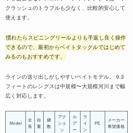
クラッシュのトラブルも少なく、比較的安心して
使えます。
慣れたらスピニングリールよりも手返し良く操作
できるので、最初からベイトタックルではじめて
みるのもおすすめです。
ラインの送り出しがしやすいベイトモデル。 9.3
フィートのレングスは中規模〜大規模河川まで幅
広く対応します。
アク
ル
ラ
全
自
継
メーカー
Model
ショ
ア
イ
PE
長
重
数
希望価格
ン
ー
ン